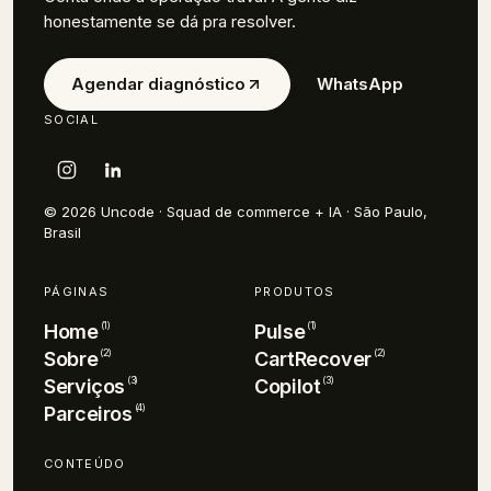
honestamente se dá pra resolver.
Agendar diagnóstico
WhatsApp
SOCIAL
© 2026 Uncode · Squad de commerce + IA · São Paulo,
Brasil
PÁGINAS
PRODUTOS
(
1
)
(
1
)
Home
Pulse
(
2
)
(
2
)
Sobre
CartRecover
(
3
)
(
3
)
Serviços
Copilot
(
4
)
Parceiros
CONTEÚDO