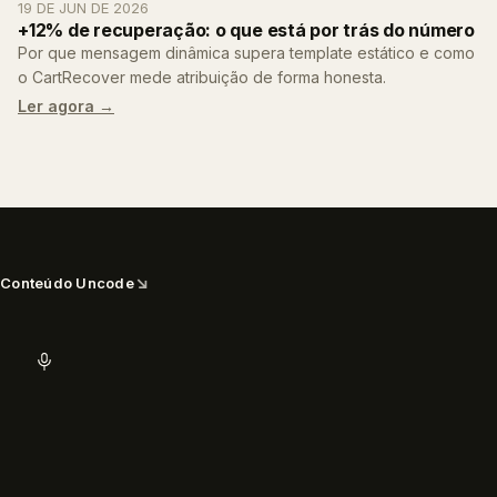
19 DE JUN DE 2026
+12% de recuperação: o que está por trás do número
Por que mensagem dinâmica supera template estático e como
o CartRecover mede atribuição de forma honesta.
Ler agora →
↘
Conteúdo Uncode