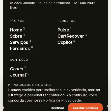
© 2026 Uncode · Squad de commerce + IA · São Paulo,
Brasil
PÁGINAS
PRODUTOS
(
1
)
(
1
)
Home
Pulse
(
2
)
(
2
)
Sobre
CartRecover
(
3
)
(
3
)
Serviços
Copilot
(
4
)
Parceiros
CONTEÚDO
(
1
)
Cases
(
2
)
Journal
(
3
)
Uncode Talks
PRIVACIDADE E COOKIES
Usamos cookies para melhorar sua experiência, analisar
o tráfego e personalizar conteúdo. Ao continuar, você
Privacidade
Termos
concorda com nossa
Política de Privacidade
.
Recusar
Aceitar cookies