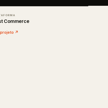
TAFORMA
ist Commerce
E
 projeto ↗