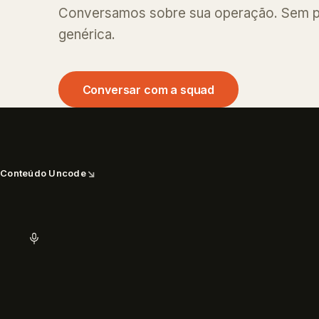
Conversamos sobre sua operação. Sem p
genérica.
Conversar com a squad
↘
Conteúdo Uncode