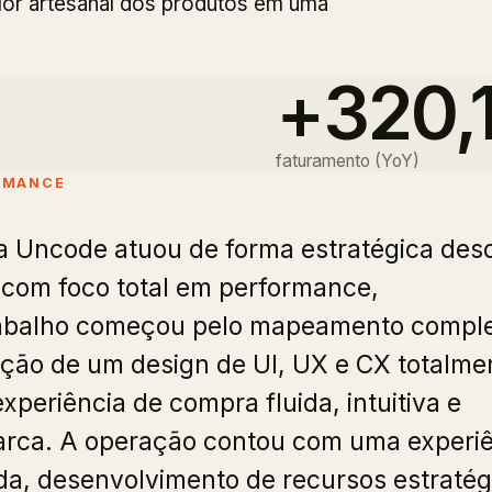
alor artesanal dos produtos em uma
+320,
faturamento (YoY)
RMANCE
a Uncode atuou de forma estratégica des
, com foco total em performance,
rabalho começou pelo mapeamento compl
iação de um design de UI, UX e CX totalme
xperiência de compra fluida, intuitiva e
arca. A operação contou com uma experi
a, desenvolvimento de recursos estratég