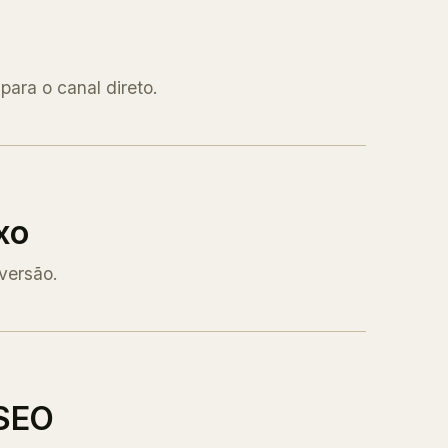
para o canal direto.
xo
versão.
 SEO