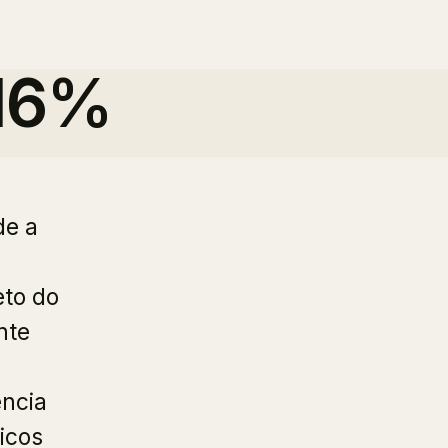
16%
de a
eto do
nte
ência
icos