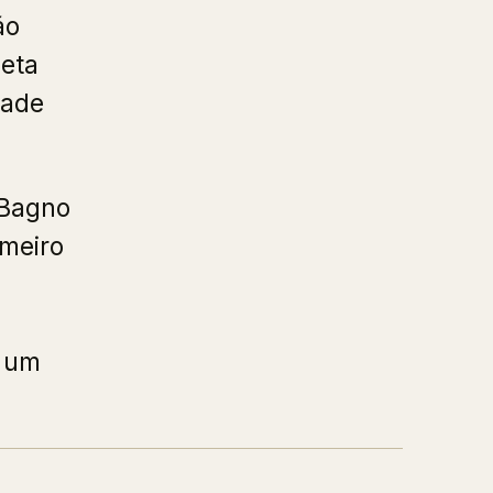
ão
leta
dade
 Bagno
imeiro
o um