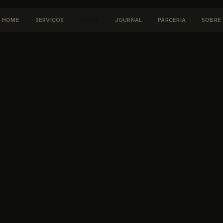
HOME
SERVIÇOS
CASES
JOURNAL
PARCERIA
SOBRE
HOME
SERVIÇOS
CASES
JOURNAL
PARCERIA
SOBRE