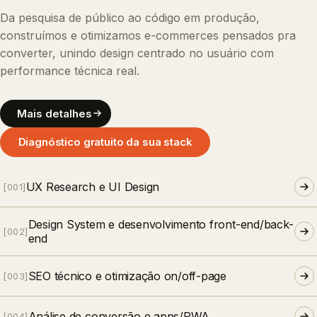
Da pesquisa de público ao código em produção,
construímos e otimizamos e-commerces pensados pra
converter, unindo design centrado no usuário com
performance técnica real.
Mais detalhes
Diagnóstico gratuito da sua stack
UX Research e UI Design
[
001
]
Design System e desenvolvimento front-end/back-
[
002
]
end
SEO técnico e otimização on/off-page
[
003
]
Análise de conversão e apps/PWA
[
004
]