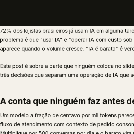
INSIGHTS
72% dos lojistas brasileiros já usam IA em alguma tare
problema é que "usar IA" e "operar IA com custo sob c
aparece quando o volume cresce. "IA é barata" é ve
Este post é sobre a parte que ninguém coloca no slid
três decisões que separam uma operação de IA que se
A conta que ninguém faz antes d
Um modelo a fração de centavo por mil tokens parece
fluxo de atendimento com contexto de pedido consom
Multiplique por 500 conversas por dia e o barato vira 