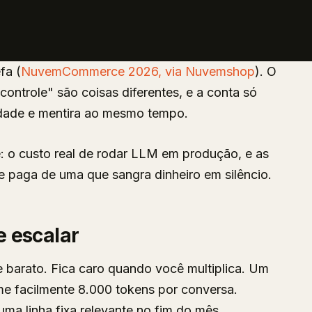
fa (
NuvemCommerce 2026, via Nuvemshop
). O
ontrole" são coisas diferentes, e a conta só
rdade e mentira ao mesmo tempo.
e: o custo real de rodar LLM em produção, e as
 paga de uma que sangra dinheiro em silêncio.
e escalar
 barato. Fica caro quando você multiplica. Um
e facilmente 8.000 tokens por conversa.
uma linha fixa relevante no fim do mês.