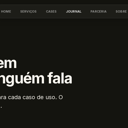
HOME
SERVIÇOS
CASES
JOURNAL
PARCERIA
SOBRE
HOME
SERVIÇOS
CASES
JOURNAL
PARCERIA
SOBRE
 em
inguém fala
ara cada caso de uso. O
.