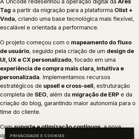
A Uncode redesenhou a operação digital da
Ares
Tag
a partir da migração para a plataforma
Olist +
Vnda
, criando uma base tecnológica mais flexível,
escalável e orientada a performance.
O projeto começou com o
mapeamento do fluxo
de usuário
, seguido pela criação de um
design de
UI, UX e CX personalizado
, focado em uma
experiência de compra mais clara, intuitiva e
personalizada
. Implementamos recursos
estratégicos de
upsell e cross-sell
, estruturação
completa de
SEO
, além da
migração de ERP
e da
criação do blog, garantindo maior autonomia para o
time do cliente.
Com
suporte e otimização contínuos
, a nova
operação gerou resultados rápidos e consistentes:
PRIVACIDADE E COOKIES