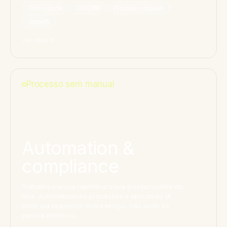
Consultoria
CX/CRM
Produtos digitais
Growth
Ver mais
Processo sem manual
Automation &
compliance
Trabalho manual repetitivo trava o crescimento do
time. Automatizamos processos e aplicamos IA
onde ela realmente libera tempo, não onde só
parece moderno.