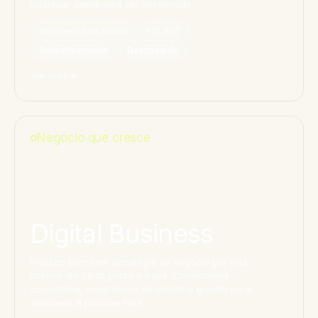
qualquer dashboard ser desenhado.
Arquitetura de dados
ETL/ELT
Data Warehouse
Dashboards
Ver mais
Negócio que cresce
Digital Business
Produto bom sem estratégia de negócio por trás
cresce até certo ponto e trava. Conectamos
consultoria, experiência do cliente e growth para
destravar a próxima fase.