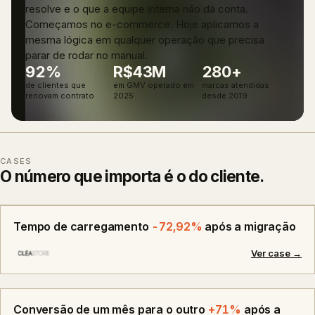
resolve e o que a equipe interna não dá conta.
Começamos no e-commerce. Hoje aplicamos a
mesma lógica em qualquer operação que precisa
parar de rodar no manual.
92
%
R$
43
M
280
+
de clientes que
em GMV operado em
marcas atendidas
renovam contrato
2025
desde 2019
CASES
O número que importa é o do cliente.
Tempo de carregamento
-72,92%
após a migração
Ver case →
Conversão de um mês para o outro
+71%
após a