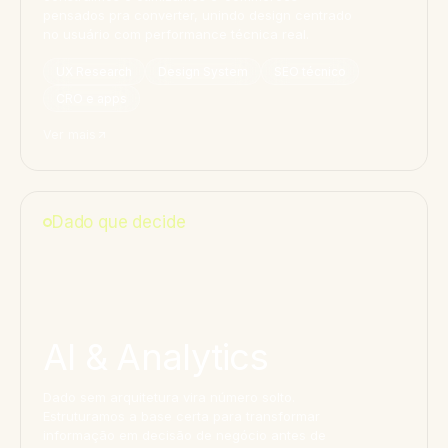
pensados pra converter, unindo design centrado
no usuário com performance técnica real.
UX Research
Design System
SEO técnico
CRO e apps
Ver mais
Dado que decide
AI & Analytics
Dado sem arquitetura vira número solto.
Estruturamos a base certa para transformar
informação em decisão de negócio antes de