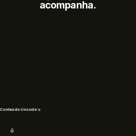
acompanha.
Toda empresa chega num ponto em que o que
funcionava no manual não funciona mais em escala.
Planilha vira gargalo. Time interno vira bombeiro. O
gestor para de pensar em crescimento para apagar
incêndio. É exatamente nesse momento que
trabalhamos.
Conhecer a Uncode
↘
Conteúdo Uncode